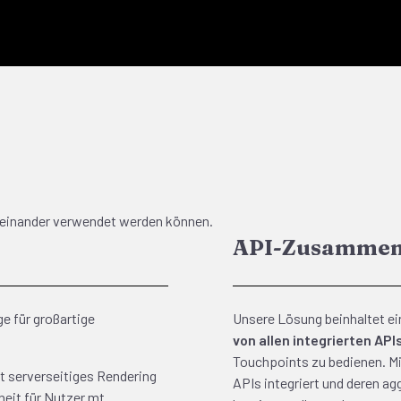
neinander verwendet werden können.
API-Zusammen
e für großartige
Unsere Lösung beinhaltet ei
von allen integrierten API
Touchpoints zu bedienen. M
t serverseitiges Rendering
APIs integriert und deren ag
heit für Nutzer mt