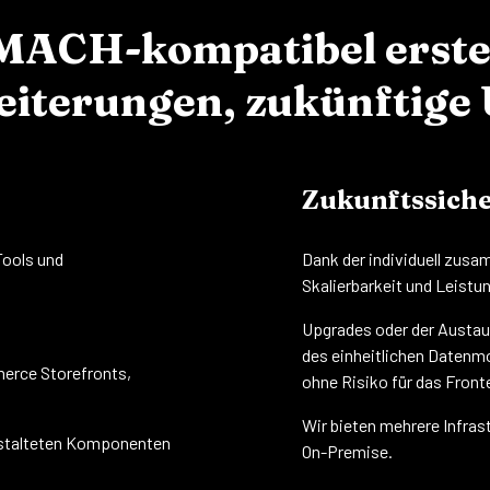
MACH-kompatibel erstel
iterungen, zukünftige 
Zukunftssiche
ools und
Dank der individuell zusa
Skalierbarkeit und Leistu
Upgrades oder der Austa
des einheitlichen Datenm
erce Storefronts,
ohne Risiko für das Front
Wir bieten mehrere Infras
gestalteten Komponenten
On-Premise.